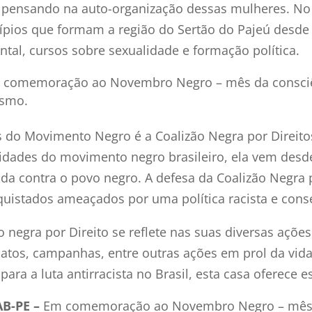
e pensando na auto-organização dessas mulheres. No
pios que formam a região do Sertão do Pajeú desde
tal, cursos sobre sexualidade e formação política.
 comemoração ao Novembro Negro – mês da consciên
ismo.
es do Movimento Negro é a Coalizão Negra por Direit
tidades do movimento negro brasileiro, ela vem desde
ida contra o povo negro. A defesa da Coalizão Negra 
nquistados ameaçados por uma política racista e con
o negra por Direito se reflete nas suas diversas açõ
 atos, campanhas, entre outras ações em prol da vid
ara a luta antirracista no Brasil, esta casa oferece 
AB-PE –
Em comemoração ao Novembro Negro – mês da