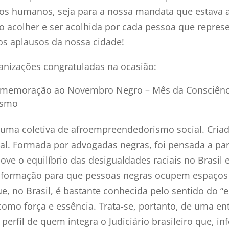
os humanos, seja para a nossa mandata que estava
o acolher e ser acolhida por cada pessoa que repres
os aplausos da nossa cidade!
ganizações congratuladas na ocasião:
memoração ao Novembro Negro – Mês da Consciência
cismo
é uma coletiva de afroempreendedorismo social. Cria
cial. Formada por advogadas negras, foi pensada a pa
e o equilíbrio das desigualdades raciais no Brasil e
s da formação para que pessoas negras ocupem espaç
 que, no Brasil, é bastante conhecida pelo sentido do
e como força e essência. Trata-se, portanto, de uma 
rfil de quem integra o Judiciário brasileiro que, in