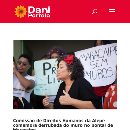
Comissão de Direitos Humanos da Alepe
comemora derrubada do muro no pontal de
Maracaípe