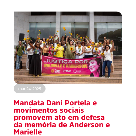
mar 24, 2025
Mandata Dani Portela e
movimentos sociais
promovem ato em defesa
da memória de Anderson e
Marielle