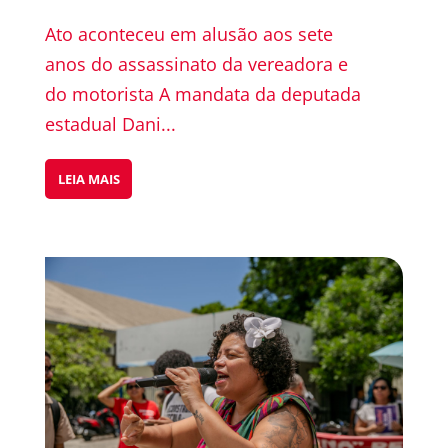
Ato aconteceu em alusão aos sete
anos do assassinato da vereadora e
do motorista A mandata da deputada
estadual Dani...
LEIA MAIS