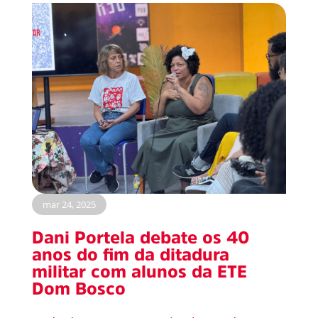
mar 24, 2025
Dani Portela debate os 40
anos do fim da ditadura
militar com alunos da ETE
Dom Bosco